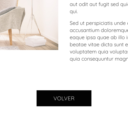
aut odit aut fugit sed q
qui.
Sed ut perspiciatis unde 
accusantium doloremqu
eaque ipsa quae ab illo i
beatae vitae dicta sunt
voluptatem quia voluptas
quia consequuntur magn
VOLVER