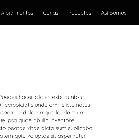
Alojamientos
Cenas
Paquetes
Así Somos
Puedes hacer clic en este punto y
t perspiciatis unde omnis iste natus
cusantium doloremque laudantium
 ipsa quae ab illo inventore
ecto beatae vitae dicta sunt explicabo
tem quia voluptas sit aspernatur