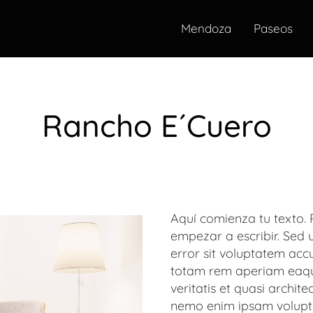
Mendoza
Paseos
Rancho E´Cuero
Aquí comienza tu texto. 
empezar a escribir. Sed u
error sit voluptatem ac
totam rem aperiam eaque
veritatis et quasi archit
nemo enim ipsam volupta